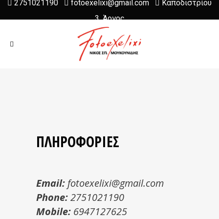
2751021190
fotoexelixi@gmail.com
Καποδιστρίου
3, Άργος
ΠΛΗΡΟΦΟΡΙΕΣ
Email:
fotoexelixi@gmail.com
Phone:
2751021190
Mobile:
6947127625