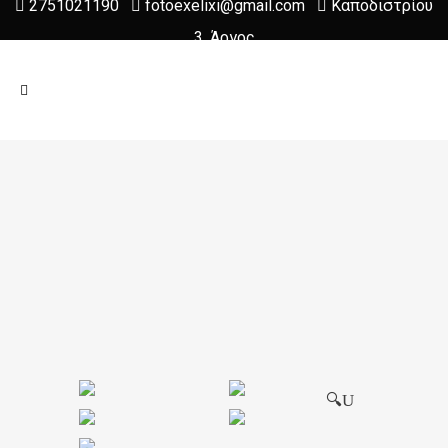
2751021190
fotoexelixi@gmail.com
Καποδιστρίου
3, Άργος
🔍